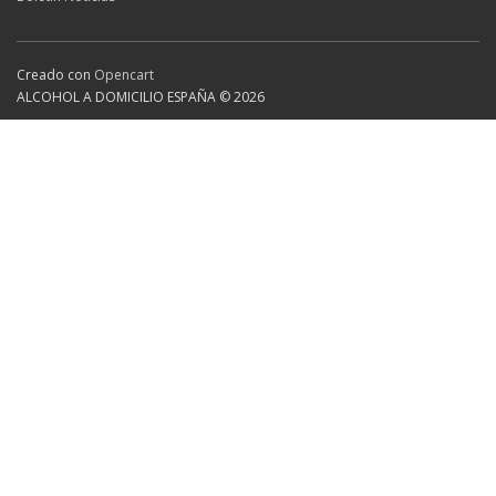
Creado con
Opencart
ALCOHOL A DOMICILIO ESPAÑA © 2026