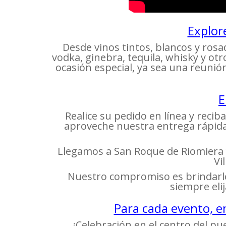
Explor
Desde vinos tintos, blancos y ros
vodka, ginebra, tequila, whisky y ot
ocasión especial, ya sea una reunió
E
Realice su pedido en línea y recib
aproveche nuestra entrega rápida,
Llegamos a San Roque de Riomiera y
Vi
Nuestro compromiso es brindarle 
siempre eli
Para cada evento, e
¿Celebración en el centro del pu