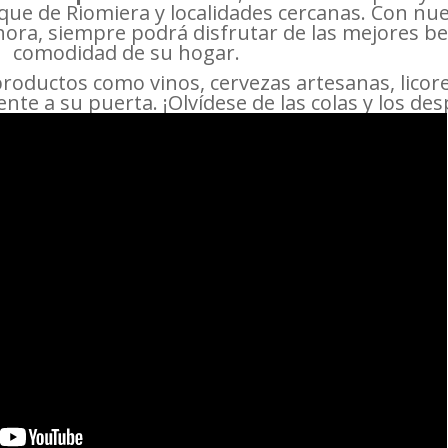
que de Riomiera y localidades cercanas. Con nue
 hora, siempre podrá disfrutar de las mejores be
comodidad de su hogar.
oductos como vinos, cervezas artesanas, lico
e a su puerta. ¡Olvídese de las colas y los de