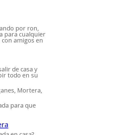
sando por ron,
ta para cualquier
ta con amigos en
alir de casa y
bir todo en su
ganes, Mortera,
zada para que
era
ada en casa?