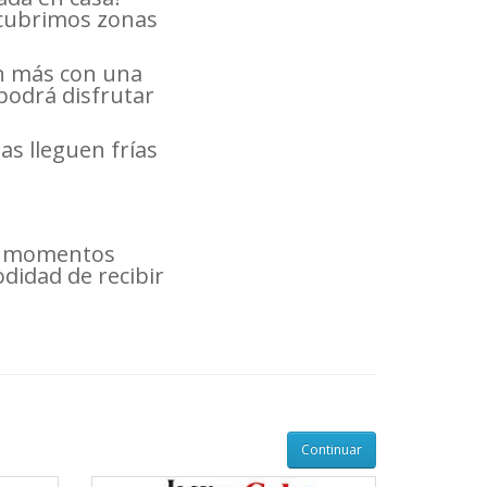
 cubrimos zonas
ún más con una
podrá disfrutar
s lleguen frías
s momentos
didad de recibir
Continuar