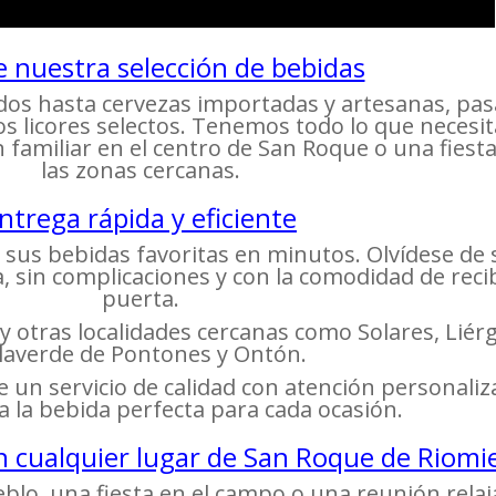
e nuestra selección de bebidas
ados hasta cervezas importadas y artesanas, pa
ros licores selectos. Tenemos todo lo que necesi
n familiar en el centro de San Roque o una fies
las zonas cercanas.
ntrega rápida y eficiente
a sus bebidas favoritas en minutos. Olvídese de s
 sin complicaciones y con la comodidad de reci
puerta.
 otras localidades cercanas como Solares, Liér
llaverde de Pontones y Ontón.
un servicio de calidad con atención personali
ja la bebida perfecta para cada ocasión.
n cualquier lugar de San Roque de Riomi
eblo, una fiesta en el campo o una reunión relaj